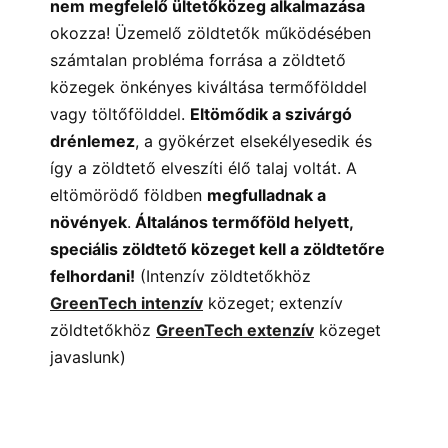
nem megfelelő ültetőközeg alkalmazása
okozza! Üzemelő zöldtetők működésében
számtalan probléma forrása a zöldtető
közegek önkényes kiváltása termőfölddel
vagy töltőfölddel.
Eltömődik a szivárgó
drénlemez
, a gyökérzet elsekélyesedik és
így a zöldtető elveszíti élő talaj voltát. A
eltömörödő földben
megfulladnak a
növények
.
Általános termőföld helyett,
speciális zöldtető közeget kell a zöldtetőre
felhordani!
(Intenzív zöldtetőkhöz
GreenTech intenzív
közeget; extenzív
zöldtetőkhöz
GreenTech extenzív
közeget
javaslunk)