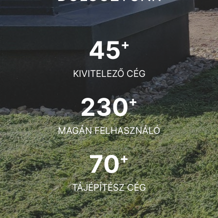
45
+
KIVITELEZŐ CÉG
230
+
MAGÁN FELHASZNÁLÓ
70
+
TÁJÉPÍTÉSZ CÉG