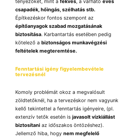
tényezőket, mint a
fekvés
, a várható
éves
csapadék, hőingás, szélhatás stb
.
Építkezéskor fontos szempont
az
építőanyagok szabad mozgatásának
biztosítása
. Karbantartás esetében pedig
kötelező a
biztonságos munkavégzési
feltételek megteremtése.
Fenntartási igény figyelembevétele
tervezésnél
Komoly problémát okoz a megvalósult
zöldtetőknél, ha a tervezéskor nem vagyunk
kellő tekintettel a fenntartás igényeire, (pl.
extenzív tetők esetén is
javasolt vízkiállást
biztosítani
az időszakos öntözéshez).
Jellemző hiba, hogy
nem megfelelő