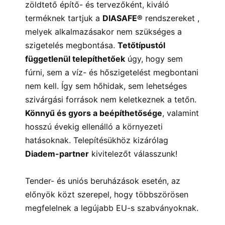
zöldtető építő- és tervezőként, kiváló
terméknek tartjuk a
DIASAFE®
rendszereket
,
melyek alkalmazásakor nem szükséges a
szigetelés megbontása.
Tetőtípustól
függetlenül telepíthetőek
úgy, hogy sem
fúrni, sem a víz- és hőszigetelést megbontani
nem kell. Így sem hőhidak, sem lehetséges
szivárgási források nem keletkeznek a tetőn.
Könnyű és gyors a beépíthetősége
, valamint
hosszú évekig ellenálló a környezeti
hatásoknak. Telepítésükhöz kizárólag
Diadem-partner
kivitelezőt válasszunk!
Tender- és uniós beruházások esetén, az
előnyök közt szerepel, hogy többszörösen
megfelelnek a legújabb EU-s szabványoknak.